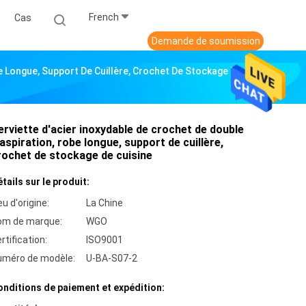
French
Cas
Demande de soumission
e Longue, Support De Cuillère, Crochet De Stockage De
erviette d'acier inoxydable de crochet de double
'aspiration, robe longue, support de cuillère,
rochet de stockage de cuisine
tails sur le produit:
eu d'origine:
La Chine
om de marque:
WGO
rtification:
ISO9001
uméro de modèle:
U-BA-S07-2
nditions de paiement et expédition: