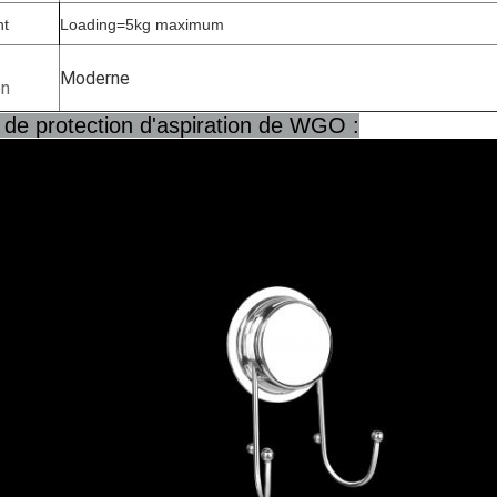
nt
Loading=5kg maximum
Moderne
on
 de protection d'aspiration de WGO :