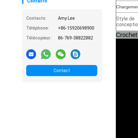
Contacts
Chargeme
Contacts:
Amy Lee
Style de 
concepti
Téléphone:
+86-15920698900
Crochet
Télécopieur:
86-769-38822882
Contact