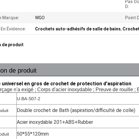
Pas Oc
D:
 Marque:
WGO
Point D
 En Évidence:
Crochets auto-adhésifs de salle de bains
,
Crochet
 de produit
ion de produit
e universel en gros de crochet de protection d'aspiration
çage n'a exigé ; Corps d'acier inoxydable ; Preuve de rouille ; 
U-BA-S07-2
Double crochet de Bath (aspiration/difficulté de colle)
duit
Acier inoxydable 201+ABS+Rubber
50*55*120mm
oduit