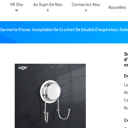
VR Sho
Au Sujet De Nou
Contactez-Nou
Nouvelles
W
S
S
Serviette D'acier Inoxydable De Crochet De Double D'aspiration, Rob
S
d
c
Dé
Li
N
Ce
N
Co