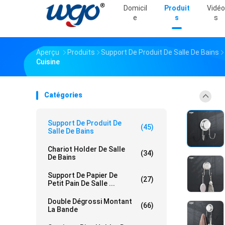
Domicil
Produit
Vidéo
E
S
S
Aperçu
Produits
Support De Produit De Salle De Bains
Cuisine
Catégories
Support De Produit De
(45)
Salle De Bains
Chariot Holder De Salle
(34)
De Bains
Support De Papier De
(27)
Petit Pain De Salle ...
Double Dégrossi Montant
(66)
La Bande