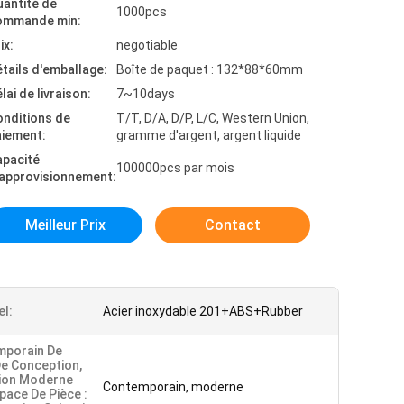
antité de
1000pcs
ommande min:
ix:
negotiable
tails d'emballage:
Boîte de paquet : 132*88*60mm
lai de livraison:
7~10days
onditions de
T/T, D/A, D/P, L/C, Western Union,
aiement:
gramme d'argent, argent liquide
apacité
100000pcs par mois
'approvisionnement:
Meilleur Prix
Contact
el:
Acier inoxydable 201+ABS+Rubber
mporain De
De Conception,
ion Moderne
Contemporain, moderne
space De Pièce :