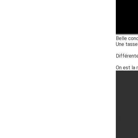
Belle conc
Une tasse
Différente
On est la 