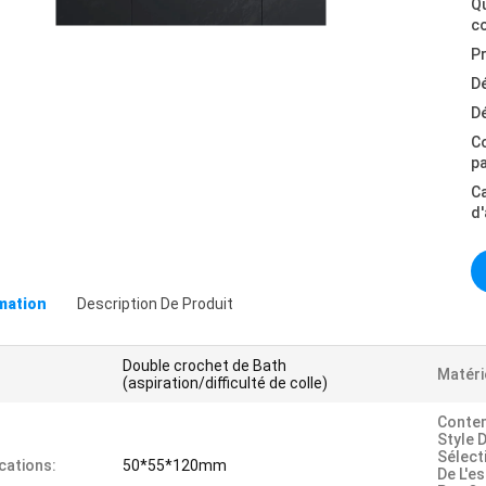
Qu
c
Pr
Dé
Dé
C
p
C
d
omation
Description De Produit
Double crochet de Bath
Matéri
(aspiration/difficulté de colle)
Conte
Style 
Sélect
cations:
50*55*120mm
De L'e