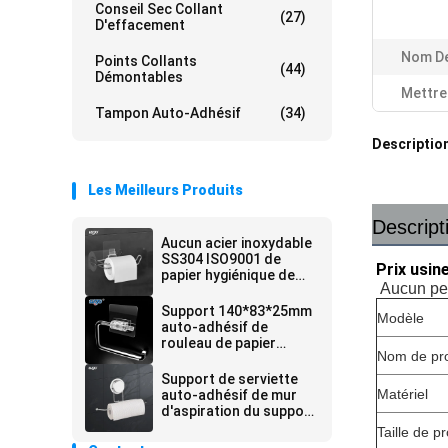
Conseil Sec Collant
(27)
D'effacement
Nom De
Points Collants
(44)
Démontables
Mettre
Tampon Auto-Adhésif
(34)
Description
Les Meilleurs Produits
Descript
Aucun acier inoxydable
SS304 ISO9001 de
Prix usin
papier hygiénique de
Aucun per
trou de forage de
support auto-adhésif
Support 140*83*25mm
Modèle
de rouleau
auto-adhésif de
rouleau de papier
Nom de pro
hygiénique de papier de
soie de soie d'espace
Support de serviette
libre du commerce de
Matériel
auto-adhésif de mur
CAF
d'aspiration du support
WGO de produit de la
Taille de pr
salle de bains ISO9001