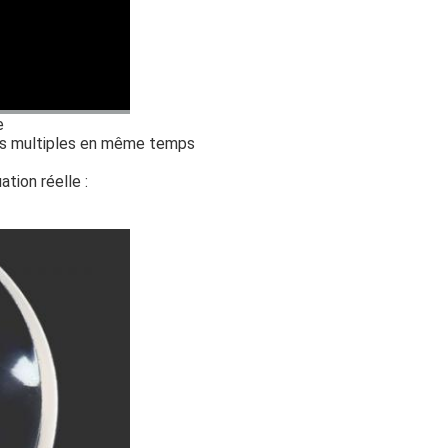
e
ets multiples en même temps
tion réelle :