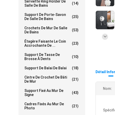
Serviette Ring Holder De
(14)
Salle De Bains
Support De Porte-Savon
(25)
De Salle De Bains
Crochets De Mur De Salle
(53)
De Bains
Étagère Faisante Le Coin
(23)
Accrochante De ...
Support De Tasse De
(10)
Brosse À Dents
Support De Balai De Balai
(18)
Détail Inf
Cintre De Crochet De Bâti
(21)
De Mur
Nom:
Support Fixé Au Mur De
(43)
Signe
Cadres Fixés Au Mur De
(21)
Photo
Spécifi