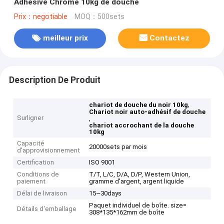
Adhesive Chrome 10kg de douche
Prix：negotiable
MOQ：500sets
meilleur prix
Contactez
Description De Produit
,
chariot de douche du noir 10kg
Chariot noir auto-adhésif de douche
Surligner
,
chariot accrochant de la douche
10kg
Capacité
20000sets par mois
d'approvisionnement
Certification
ISO 9001
Conditions de
T/T, L/C, D/A, D/P, Western Union,
paiement
gramme d'argent, argent liquide
Délai de livraison
15~30days
Paquet individuel de boîte. size=
Détails d'emballage
308*135*162mm de boîte