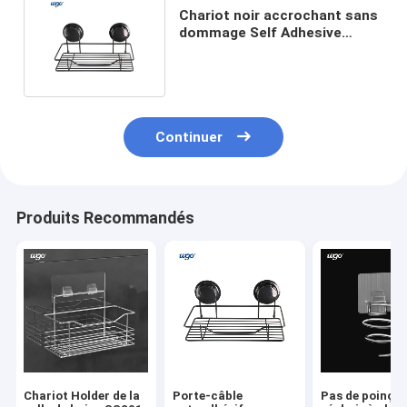
Chariot noir accrochant sans
dommage Self Adhesive
Chrome 10kg de douche
Continuer
Produits Recommandés
Chariot Holder de la
Porte-câble
Pas de poinço