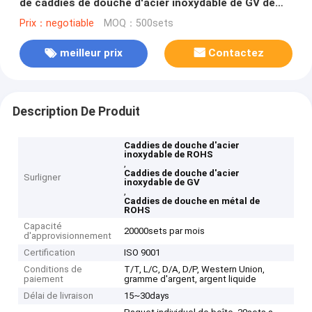
de caddies de douche d'acier inoxydable de GV de
ROHS
Prix：negotiable
MOQ：500sets
meilleur prix
Contactez
Description De Produit
Caddies de douche d'acier
inoxydable de ROHS
,
Caddies de douche d'acier
Surligner
inoxydable de GV
,
Caddies de douche en métal de
ROHS
Capacité
20000sets par mois
d'approvisionnement
Certification
ISO 9001
Conditions de
T/T, L/C, D/A, D/P, Western Union,
paiement
gramme d'argent, argent liquide
Délai de livraison
15~30days