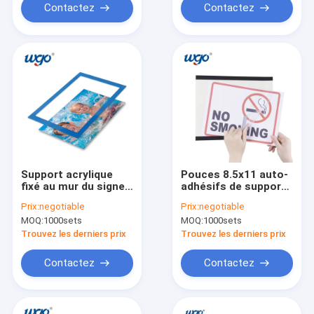
Contactez
Contactez
Support acrylique
Pouces 8.5x11 auto-
fixé au mur du signe
adhésifs de support
A4 d'ODM d'OEM
fixé au mur de signe
Prix:
negotiable
Prix:
negotiable
auto-adhésif aucun
de Repositionable
MOQ:
1000sets
MOQ:
1000sets
aimant requis
Trouvez les derniers prix
Trouvez les derniers prix
Contactez
Contactez