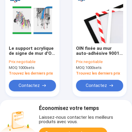
Le support acrylique
OIN fixée au mur
de signe de mur d'OIN
auto-adhésive 9001
9001 pour l'ODM fixé
de support de signe
Prix:
negotiable
Prix:
negotiable
au mur d'affiche a
d'ODM A4 sur tout le
MOQ:
1000sets
MOQ:
1000sets
accepté
sans à-coup
extérieur
Trouvez les derniers prix
Trouvez les derniers prix
Contactez
Contactez
Économisez votre temps
Laissez-nous contacter les meilleurs
produits avec vous.