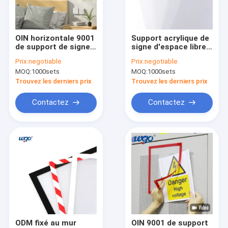
VR Show
Au sujet de nous
OIN horizontale 9001
Support acrylique de
de support de signe
signe d'espace libre
Visite d'usine
de bâti de mur
d'ODM de bâti de mur
Prix:
negotiable
Prix:
negotiable
d'espace libre d'ODM
de supports de signe
MOQ:
1000sets
MOQ:
1000sets
certifiée
d'OIN 9001
Contrôle de qualité
Trouvez les derniers prix
Trouvez les derniers prix
Contactez-nous
Contactez
Contactez
Nouvelles
Cas
Demandez une citation
Support de produit de salle de bains
ODM fixé au mur
OIN 9001 de support