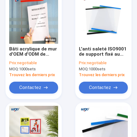
Bâti acrylique de mur
L'anti saleté ISO9001
d'OEM d'ODM de
de support fixé au
Repositionable de
mur démontable du
Prix:
negotiable
Prix:
negotiable
support de signe de
signe A4 a approuvé
MOQ:
1000sets
MOQ:
1000sets
l'espace libre X11 du
document 8,5
Trouvez les derniers prix
Trouvez les derniers prix
Contactez
Contactez
Domicile
Produits
Vidéos