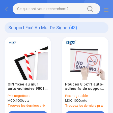
Support Fixé Au Mur De Signe
(43)
OIN fixée au mur
Pouces 8.5x11 auto-
auto-adhésive 9001
adhésifs de support
de support de signe
fixé au mur de signe
Prix:
negotiable
Prix:
negotiable
d'ODM A4 sur tout le
de Repositionable
MOQ:
1000sets
MOQ:
1000sets
sans à-coup
extérieur
Trouvez les derniers prix
Trouvez les derniers prix