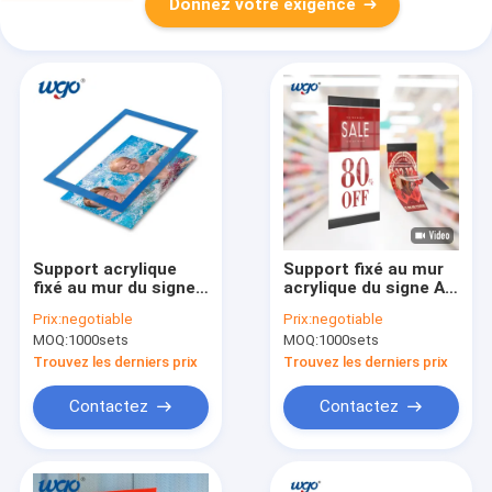
Donnez votre exigence
Support acrylique
Support fixé au mur
fixé au mur du signe
acrylique du signe A4
A4 d'ODM d'OEM
pour l'OEM d'ODM du
Prix:
negotiable
Prix:
negotiable
auto-adhésif aucun
document sur papier
MOQ:
1000sets
MOQ:
1000sets
aimant requis
ISO9001
Trouvez les derniers prix
Trouvez les derniers prix
Contactez
Contactez