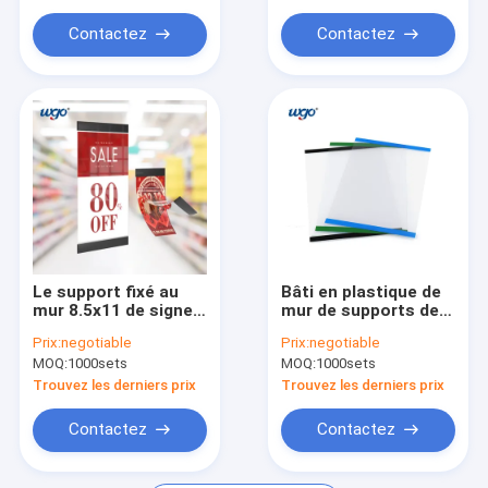
Support fixé au mur de signe
Contactez
Contactez
Cadres fixés au mur de photo
Conseil sec collant d'effacement
Points collants démontables
Tampon auto-adhésif
Le support fixé au
Bâti en plastique de
mur 8.5x11 de signe
mur de supports de
de PVC
signe d'ODM de
Prix:
negotiable
Prix:
negotiable
Repostionable
support fixé au mur
MOQ:
1000sets
MOQ:
1000sets
avance le bâti petit à
de signe d'A4
petit acrylique de
210x297 millimètre
Trouvez les derniers prix
Trouvez les derniers prix
mur de signe
Contactez
Contactez