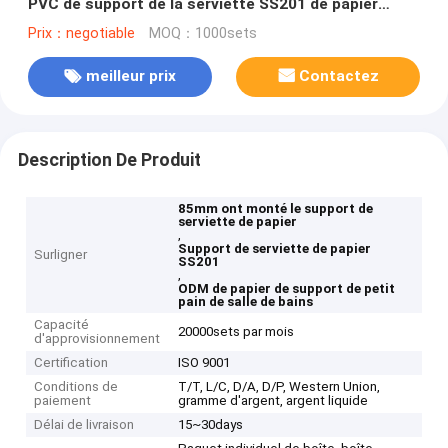
PVC de support de la serviette SS201 de papier
auto-adhésif
Prix：negotiable
MOQ：1000sets
meilleur prix
Contactez
Description De Produit
85mm ont monté le support de
serviette de papier
,
Support de serviette de papier
Surligner
SS201
,
ODM de papier de support de petit
pain de salle de bains
Capacité
20000sets par mois
d'approvisionnement
Certification
ISO 9001
Conditions de
T/T, L/C, D/A, D/P, Western Union,
paiement
gramme d'argent, argent liquide
Délai de livraison
15~30days