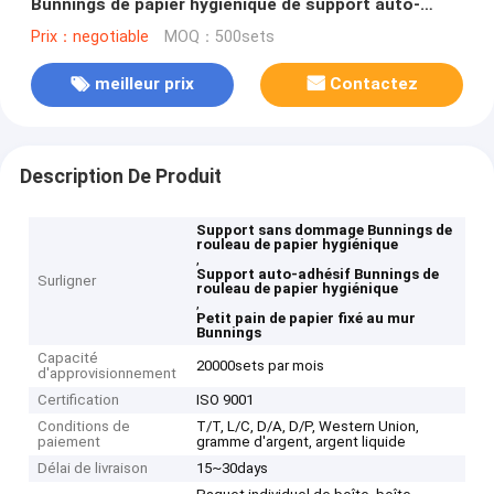
Bunnings de papier hygiénique de support auto-
adhésif de rouleau
Prix：negotiable
MOQ：500sets
meilleur prix
Contactez
Description De Produit
Support sans dommage Bunnings de
rouleau de papier hygiénique
,
Support auto-adhésif Bunnings de
Surligner
rouleau de papier hygiénique
,
Petit pain de papier fixé au mur
Bunnings
Capacité
20000sets par mois
d'approvisionnement
Certification
ISO 9001
Conditions de
T/T, L/C, D/A, D/P, Western Union,
paiement
gramme d'argent, argent liquide
Délai de livraison
15~30days