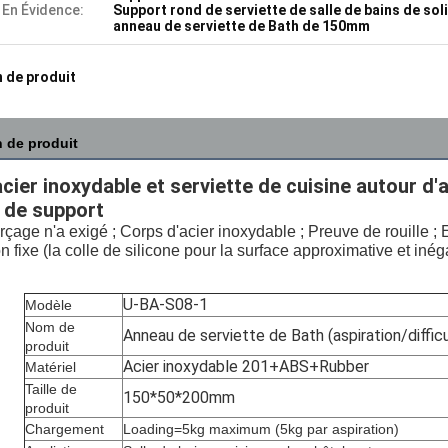
 En Évidence:
Support rond de serviette de salle de bains de sol
anneau de serviette de Bath de 150mm
 de produit
n de produit
acier inoxydable et serviette de cuisine autour d'
 de support
çage n'a exigé ; Corps d'acier inoxydable ; Preuve de rouille ; E
on fixe (la colle de silicone pour la surface approximative et inég
U-BA-S08-1
Modèle
Nom de
Anneau de serviette de Bath (aspiration/difficu
produit
Acier inoxydable 201+ABS+Rubber
Matériel
Taille de
150*50*200mm
produit
Chargement
Loading=5kg maximum (5kg par aspiration)