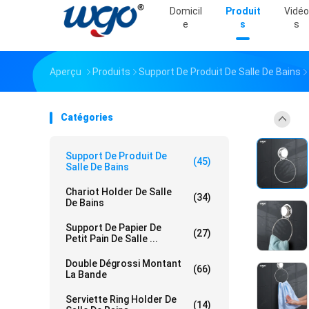
Domicil
Produit
Vidéo
E
S
S
Aperçu
Produits
Support De Produit De Salle De Bains
Catégories
Support De Produit De
(45)
Salle De Bains
Chariot Holder De Salle
(34)
De Bains
Support De Papier De
(27)
Petit Pain De Salle ...
Double Dégrossi Montant
(66)
La Bande
Serviette Ring Holder De
(14)