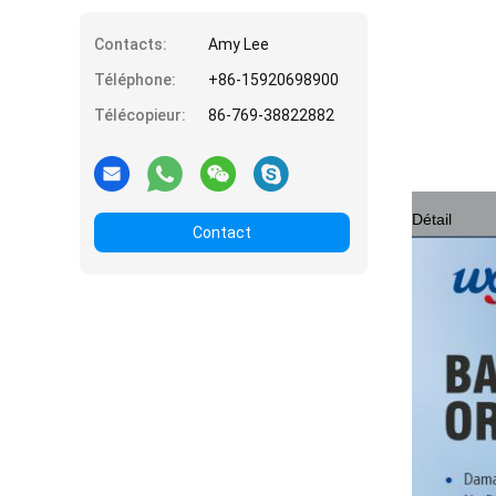
Contacts:
Amy Lee
Téléphone:
+86-15920698900
Télécopieur:
86-769-38822882
Détail
Contact