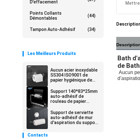
D'effacement
Mettre
Points Collants
(44)
Démontables
Description
Tampon Auto-Adhésif
(34)
Descriptio
Les Meilleurs Produits
Bath d'
de Bath
Aucun acier inoxydable
Aucun per
SS304 ISO9001 de
d'aspirati
papier hygiénique de
trou de forage de
support auto-adhésif
Support 140*83*25mm
de rouleau
auto-adhésif de
rouleau de papier
hygiénique de papier de
soie de soie d'espace
Support de serviette
libre du commerce de
auto-adhésif de mur
CAF
d'aspiration du support
WGO de produit de la
salle de bains ISO9001
Contacts