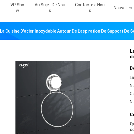
VR Sho
Au Sujet De Nou
Contactez-Nou
Nouvelles
W
S
S
La Cuisine D'acier Inoxydable Autour De L'aspiration De Support De S
L
d
Dé
Li
N
Ce
N
Co
Qu
c