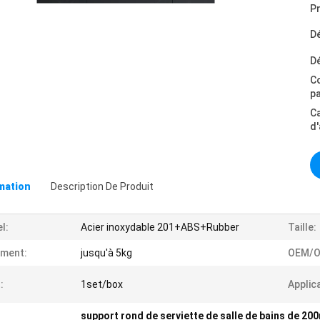
Pr
Dé
Dé
C
p
C
d
omation
Description De Produit
l:
Acier inoxydable 201+ABS+Rubber
Taille:
ment:
jusqu'à 5kg
OEM/O
:
1set/box
Applic
support rond de serviette de salle de bains de 2