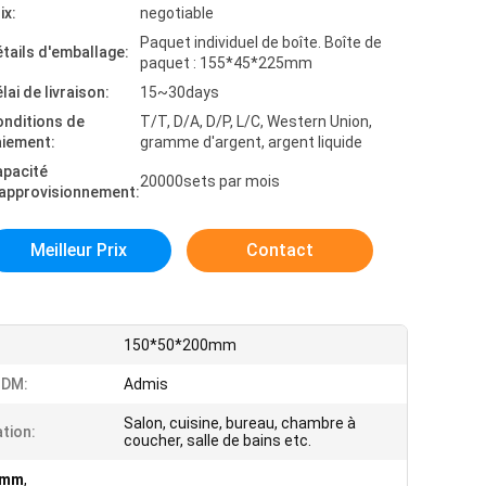
ix:
negotiable
Paquet individuel de boîte. Boîte de
tails d'emballage:
paquet : 155*45*225mm
lai de livraison:
15~30days
onditions de
T/T, D/A, D/P, L/C, Western Union,
aiement:
gramme d'argent, argent liquide
apacité
20000sets par mois
'approvisionnement:
Meilleur Prix
Contact
150*50*200mm
DM:
Admis
Salon, cuisine, bureau, chambre à
ation:
coucher, salle de bains etc.
00mm
,