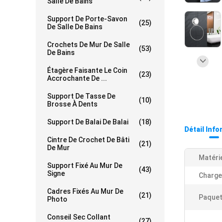
Salle De Bains
Support De Porte-Savon
(25)
De Salle De Bains
Crochets De Mur De Salle
(53)
De Bains
Étagère Faisante Le Coin
(23)
Accrochante De ...
Support De Tasse De
(10)
Brosse À Dents
Support De Balai De Balai
(18)
Détail Inf
Cintre De Crochet De Bâti
(21)
De Mur
Matérie
Support Fixé Au Mur De
(43)
Signe
Charge
Cadres Fixés Au Mur De
(21)
Paquet
Photo
Conseil Sec Collant
(27)