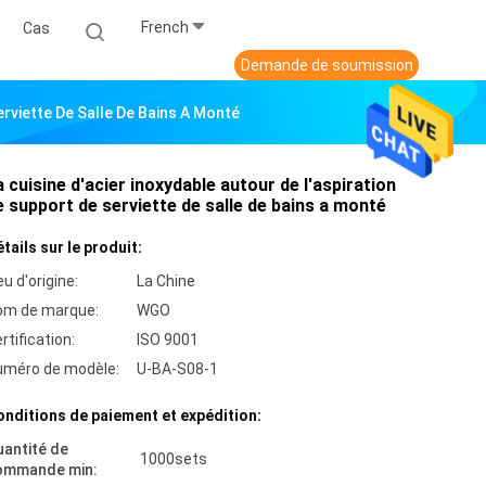
French
Cas
Demande de soumission
erviette De Salle De Bains A Monté
a cuisine d'acier inoxydable autour de l'aspiration
e support de serviette de salle de bains a monté
tails sur le produit:
eu d'origine:
La Chine
om de marque:
WGO
rtification:
ISO 9001
uméro de modèle:
U-BA-S08-1
nditions de paiement et expédition:
antité de
1000sets
ommande min: