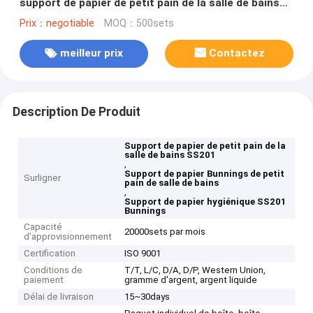
support de papier de petit pain de la salle de bains
SS201 Bunnings
Prix：negotiable
MOQ：500sets
meilleur prix
Contactez
Description De Produit
Support de papier de petit pain de la
salle de bains SS201
,
Support de papier Bunnings de petit
Surligner
pain de salle de bains
,
Support de papier hygiénique SS201
Bunnings
Capacité
20000sets par mois
d'approvisionnement
Certification
ISO 9001
Conditions de
T/T, L/C, D/A, D/P, Western Union,
paiement
gramme d'argent, argent liquide
Délai de livraison
15~30days