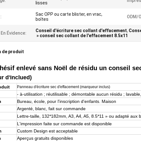
ge:
Impres
lisses
Sac OPP ou carte blister, en vrac,
:
ODM/O
boîtes
Conseil d'écriture sec collant d'effacement
,
Conse
 En Évidence:
» conseil sec collant de l'effacement 8.5x11
 de produit
hésif enlevé sans Noël de résidu un conseil se
r d'Inclued)
oduit
Panneau d'écriture sec d'effacement (marqueur inclus)
- à-utilisation ; réutilisable ; démontable aucun résidu ; lavable,
n
Bureau, école, pour l'inscription d'enfants. Maison
Argenté, blanc, fait sur commande
Lettre-taille, 132*182mm
, A3, A4, A5, 8.5*11 » ou adapté aux b
n
L'impression faite sur commande est disponible
n
Custom Design est acceptable
n
Aperçus gratuits disponibles