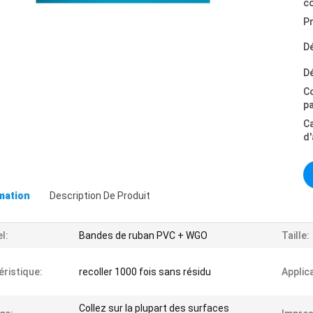
c
Pr
Dé
Dé
C
p
C
d
omation
Description De Produit
l:
Bandes de ruban PVC + WGO
Taille:
éristique:
recoller 1000 fois sans résidu
Applic
Collez sur la plupart des surfaces