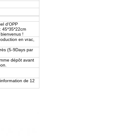
uel d'OPP
n : 45*35*22cm
 bienvenus !
production en vrac,
près (5-9Days par
comme dépôt avant
son.
'information de 12