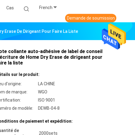
French
Cas
Demande de soumission
 Erase De Dirigeant Pour Faire La Liste
ote collante auto-adhésive de label de conseil
'écriture de Home Dry Erase de dirigeant pour
ire la liste
tails sur le produit:
eu d'origine:
LA CHINE
om de marque:
WGO
rtification:
ISO 9001
uméro de modèle:
DEWB-04-8
nditions de paiement et expédition:
antité de
2000sets