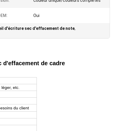
sion:
Couleur unique/couleurs complètes
EM:
Oui
il d'écriture sec d'effacement de note
,
c d'effacement de cadre
 léger, etc.
esoins du client