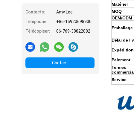
Matériel
MOQ
Contacts:
Amy Lee
OEM/ODM
Téléphone:
+86-15920698900
Emballage
Télécopieur:
86-769-38822882
Délai de li
Expédition
Paiement
Contact
Termes
commercia
Service