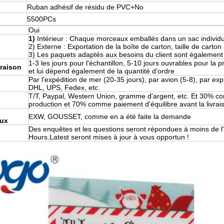
Ruban adhésif de résidu de PVC+No
5500
PCs
Oui
1)
Intérieur : Chaque morceaux emballés dans un sac individ
2) Externe : Exportation de la boîte de carton, taille de carto
3) Les paquets adaptés aux besoins du client sont également
1-3 les jours pour l'échantillon, 5-10 jours ouvrables pour la 
vraison
et lui dépend également de la quantité d'ordre
Par l'expédition de mer (20-35 jours), par avion (5-8), par ex
DHL, UPS, Fedex, etc.
T/T, Paypal, Western Union, gramme d'argent, etc. Et 30% 
production et 70% comme paiement d'équilibre avant la livrai
EXW, GOUSSET, comme en a été faite la demande
ux
Des enquêtes et les questions seront répondues à moins de l
Hours.Latest seront mises à jour à vous opportun !