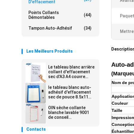
Avanta
D'effacement
Points Collants
(44)
Paquet
Démontables
Tampon Auto-Adhésif
(34)
Mettre
Description
Les Meilleurs Produits
Auto-ad
Le tableau blanc arrière
collant d'effacement
(Marqueu
sec d'A3 A4 couvre
l'OEM d'ODM sans
Nom de pr
résidu
le tableau blanc auto-
adhésif d'effacement
Applicatio
sec de pouce 8.5x11
couvre des bandes de
Couleur
bande de PVC WGO
OIN sèche collante
Taille
blanche lavable 9001
de conseil
Impressio
d'effacement d'A3 A4 a
Conceptio
certifié sans résidu
Contacts
Échantillo