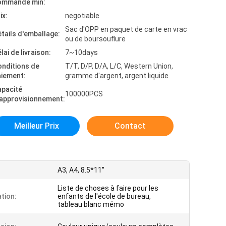
ommande min:
ix:
negotiable
Sac d'OPP en paquet de carte en vrac
tails d'emballage:
ou de boursouflure
lai de livraison:
7~10days
onditions de
T/T, D/P, D/A, L/C, Western Union,
aiement:
gramme d'argent, argent liquide
apacité
100000PCS
'approvisionnement:
Meilleur Prix
Contact
A3, A4, 8.5*11''
Liste de choses à faire pour les
ation:
enfants de l'école de bureau,
tableau blanc mémo