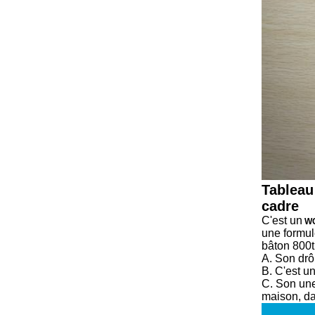
Tableau
cadre
C'est un
W
une formul
bâton 800t
A. Son drôl
B. C'est u
C. Son une
maison, da