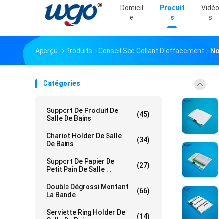
Domicil
Produit
Vidéo
E
S
S
Aperçu
Produits
Conseil Sec Collant D'effacement
No
Catégories
Support De Produit De
(45)
Salle De Bains
Chariot Holder De Salle
(34)
De Bains
Support De Papier De
(27)
Petit Pain De Salle ...
Double Dégrossi Montant
(66)
La Bande
Serviette Ring Holder De
(14)