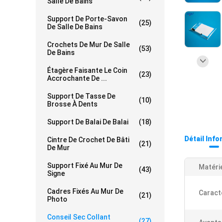
Salle De Bains
Support De Porte-Savon
(25)
De Salle De Bains
Crochets De Mur De Salle
(53)
De Bains
Étagère Faisante Le Coin
(23)
Accrochante De ...
Support De Tasse De
(10)
Brosse À Dents
Support De Balai De Balai
(18)
Détail Inf
Cintre De Crochet De Bâti
(21)
De Mur
Support Fixé Au Mur De
Matérie
(43)
Signe
Cadres Fixés Au Mur De
Caract
(21)
Photo
Conseil Sec Collant
(27)