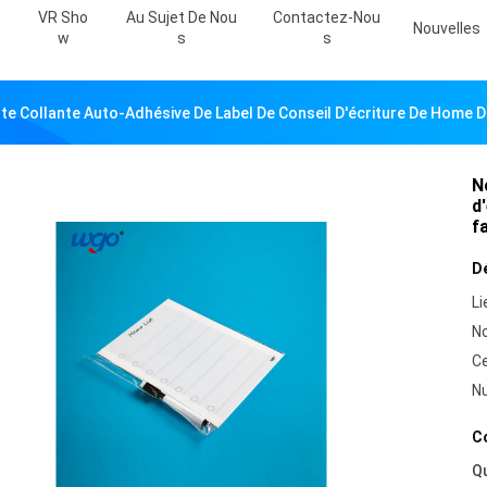
VR Sho
Au Sujet De Nou
Contactez-Nou
Nouvelles
W
S
S
te Collante Auto-Adhésive De Label De Conseil D'écriture De Home Dry
N
d
fa
Dé
Li
N
Ce
N
Co
Qu