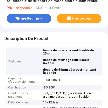
réutilisable de support de mode claire aucun résidu
lavable
Prix：negotiable
MOQ：1000rolls
meilleur prix
Contactez
Description De Produit
bande de montage réutilisable de
25mm
,
Bande de montage réutilisable
Surligner
lavable
,
double de 50mm dégrossi montant
la bande
Capacité
100000Rolls
d'approvisionnement
Certification
ISO 9001
Conditions de
T/T, L/C, D/A, D/P, Western Union,
paiement
gramme d'argent, argent liquide
Délai de livraison
10~12days