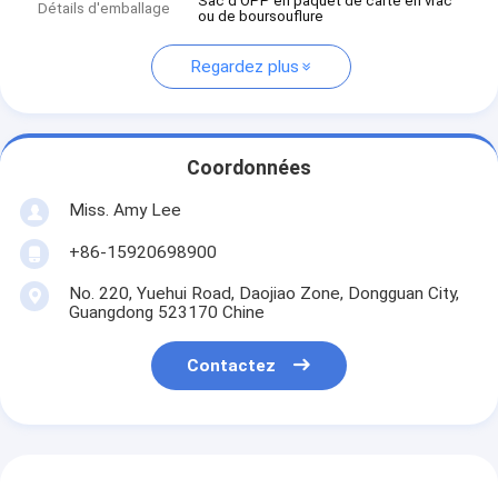
Sac d'OPP en paquet de carte en vrac
Détails d'emballage
ou de boursouflure
Regardez plus
Coordonnées
Miss. Amy Lee
+86-15920698900
No. 220, Yuehui Road, Daojiao Zone, Dongguan City,
Guangdong 523170 Chine
Contactez