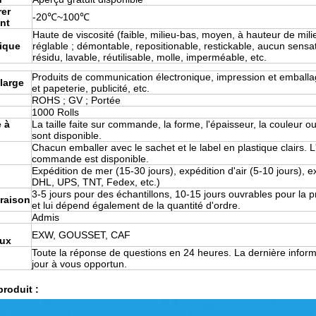
er
-20℃~100℃
nt
Haute de viscosité (faible, milieu-bas, moyen, à hauteur de mili
tique
réglable ; démontable, repositionable, restickable, aucun sens
résidu, lavable, réutilisable, molle, imperméable, etc.
Produits de communication électronique, impression et emball
large
et papeterie, publicité, etc.
ROHS ; GV ; Portée
1000 Rolls
 à
La taille faite sur commande, la forme, l'épaisseur, la couleur o
sont disponible.
Chacun emballer avec le sachet et le label en plastique clairs. L
commande est disponible.
Expédition de mer (15-30 jours), expédition d'air (5-10 jours), e
DHL, UPS, TNT, Fedex, etc.)
3-5 jours pour des échantillons, 10-15 jours ouvrables pour la p
vraison
et lui dépend également de la quantité d'ordre.
Admis
EXW, GOUSSET, CAF
ux
Toute la réponse de questions en 24 heures. La dernière inform
jour à vous opportun.
produit :