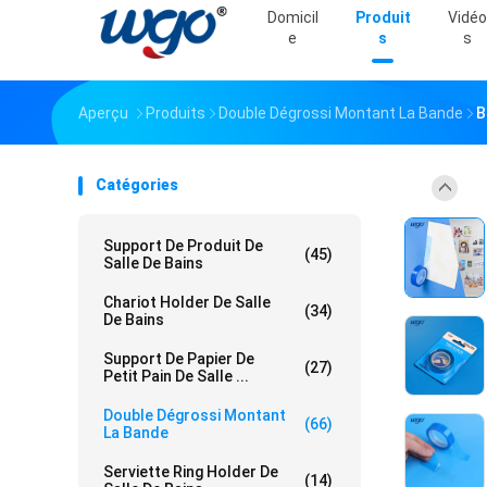
Domicil
Produit
Vidéo
E
S
S
Aperçu
Produits
Double Dégrossi Montant La Bande
B
Catégories
Support De Produit De
(45)
Salle De Bains
Chariot Holder De Salle
(34)
De Bains
Support De Papier De
(27)
Petit Pain De Salle ...
Double Dégrossi Montant
(66)
La Bande
Serviette Ring Holder De
(14)