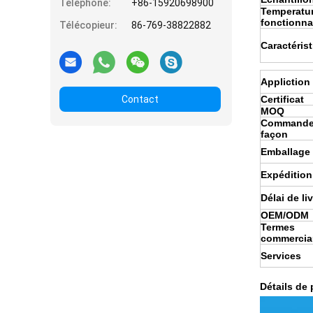
Téléphone:
+86-15920698900
Temperatur
fonctionna
Télécopieur:
86-769-38822882
Caractéris
Appliction 
Contact
Certificat
MOQ
Commande
façon
Emballage
Expédition
Délai de li
OEM/ODM
Termes
commercia
Services
Détails de 