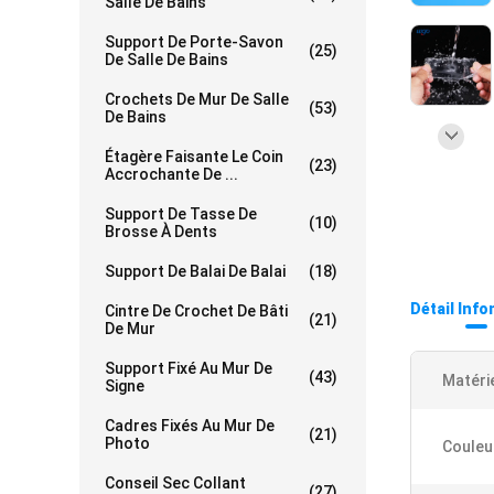
Salle De Bains
Support De Porte-Savon
(25)
De Salle De Bains
Crochets De Mur De Salle
(53)
De Bains
Étagère Faisante Le Coin
(23)
Accrochante De ...
Support De Tasse De
(10)
Brosse À Dents
Support De Balai De Balai
(18)
Détail Inf
Cintre De Crochet De Bâti
(21)
De Mur
Support Fixé Au Mur De
(43)
Matérie
Signe
Cadres Fixés Au Mur De
(21)
Photo
Couleu
Conseil Sec Collant
(27)