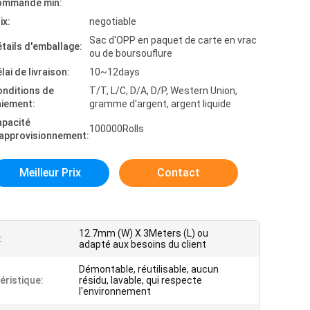
ommande min:
ix:
negotiable
Sac d'OPP en paquet de carte en vrac
tails d'emballage:
ou de boursouflure
lai de livraison:
10~12days
onditions de
T/T, L/C, D/A, D/P, Western Union,
aiement:
gramme d'argent, argent liquide
apacité
100000Rolls
'approvisionnement:
Meilleur Prix
Contact
12.7mm (W) X 3Meters (L) ou
:
adapté aux besoins du client
Démontable, réutilisable, aucun
éristique:
résidu, lavable, qui respecte
l'environnement