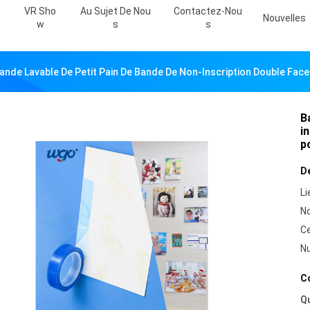
VR Sho
Au Sujet De Nou
Contactez-Nou
Nouvelles
W
S
S
ande Lavable De Petit Pain De Bande De Non-Inscription Double Face 
B
i
p
Dé
Li
N
Ce
N
Co
Qu