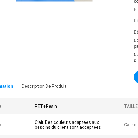
c
Pr
Dé
Dé
C
p
C
d
omation
Description De Produit
l:
PET+Resin
TAILLE
Clair. Des couleurs adaptées aux
r:
Caract
besoins du client sont acceptées