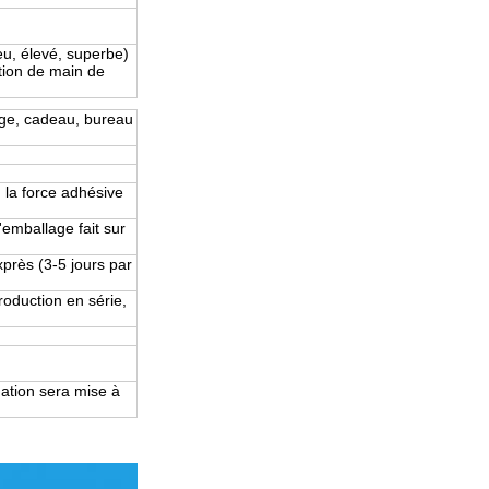
eu, élevé, superbe)
ation de main de
age, cadeau, bureau
u la force adhésive
'emballage fait sur
xprès (3-5 jours par
roduction en série,
ation sera mise à