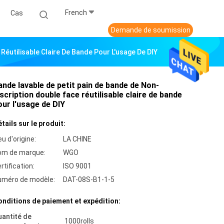
French
Cas
Demande de soumission
Réutilisable Claire De Bande Pour L'usage De DIY
ande lavable de petit pain de bande de Non-
nscription double face réutilisable claire de bande
our l'usage de DIY
tails sur le produit:
eu d'origine:
LA CHINE
om de marque:
WGO
rtification:
ISO 9001
uméro de modèle:
DAT-08S-B1-1-5
nditions de paiement et expédition:
antité de
1000rolls