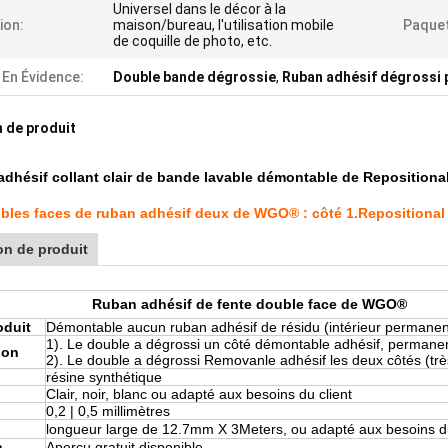
Universel dans le décor à la
tion:
maison/bureau, l'utilisation mobile
Paquet
de coquille de photo, etc.
 En Évidence:
Double bande dégrossie
,
Ruban adhésif dégrossi 
 de produit
adhésif collant clair de bande lavable démontable de Repositiona
les faces de ruban adhésif deux de WGO® : côté 1.Repositional roul
on de produit
Ruban adhésif de fente double face de WGO®
oduit
Démontable aucun ruban adhésif de résidu (intérieur permane
1). Le double a dégrossi un côté démontable adhésif, permanent
ion
2). Le double a dégrossi Removanle adhésif les deux côtés (trè
résine synthétique
Clair, noir, blanc ou adapté aux besoins du client
0,2 | 0,5 millimètres
longueur large de 12.7mm X 3Meters, ou adapté aux besoins du
n
Aperçu gratuit disponible