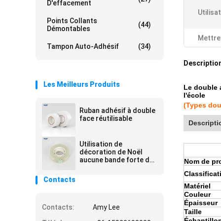
D'effacement
Utilisa
Points Collants
(44)
Démontables
Mettre
Tampon Auto-Adhésif
(34)
Description
Les Meilleurs Produits
Le double 
l'école
(Types doub
Ruban adhésif à double
face réutilisable
Descripti
Utilisation de
décoration de Noël
aucune bande forte de
Nom de pr
bande de résidu sans
Classificat
résidu
Contacts
Matériel
Couleur
Épaisseur
Contacts:
Amy Lee
Taille
Échantillo