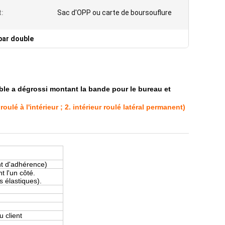
:
Sac d'OPP ou carte de boursouflure
par double
ble a dégrossi montant la bande pour le bureau et
é à l'intérieur ; 2. intérieur roulé latéral permanent)
nt d'adhérence)
 l'un côté.
s élastiques).
 client