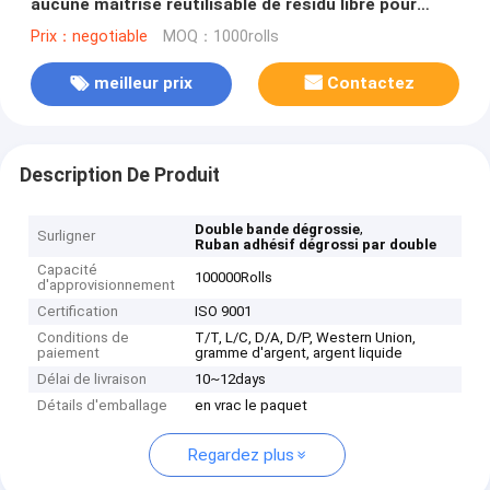
aucune maîtrise réutilisable de résidu libre pour
couper le double ruban adhésif latéral
Prix：negotiable
MOQ：1000rolls
meilleur prix
Contactez
Description De Produit
,
Double bande dégrossie
Surligner
Ruban adhésif dégrossi par double
Capacité
100000Rolls
d'approvisionnement
Certification
ISO 9001
Conditions de
T/T, L/C, D/A, D/P, Western Union,
paiement
gramme d'argent, argent liquide
Délai de livraison
10~12days
Détails d'emballage
en vrac le paquet
Regardez plus