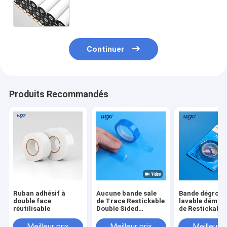
réutilisable de résidu libre pour
couper le double ruban adhésif
latéral
Continuer
Produits Recommandés
Ruban adhésif à
Aucune bande sale
Bande dégross
double face
de Trace Restickable
lavable démon
réutilisable
Double Sided
de Restickable
Mounting pour
double pour de
l'école de bureau de
réponses de b
Meilleur prix
Meilleur prix
Meilleur p