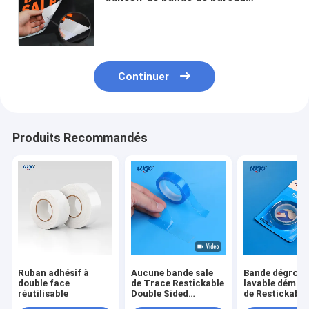
dégrossi par double transparent et
d'école de petit pain de bande de
résidu
Continuer
Produits Recommandés
Ruban adhésif à
Aucune bande sale
Bande dégross
double face
de Trace Restickable
lavable démon
réutilisable
Double Sided
de Restickable
Mounting pour
double pour de