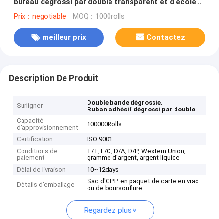
bureau dégrossi par double transparent et d'école
de petit pain de bande de résidu
Prix：negotiable
MOQ：1000rolls
meilleur prix
Contactez
Description De Produit
,
Double bande dégrossie
Surligner
Ruban adhésif dégrossi par double
Capacité
100000Rolls
d'approvisionnement
Certification
ISO 9001
Conditions de
T/T, L/C, D/A, D/P, Western Union,
paiement
gramme d'argent, argent liquide
Délai de livraison
10~12days
Sac d'OPP en paquet de carte en vrac
Détails d'emballage
ou de boursouflure
Regardez plus