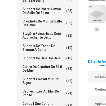
Salle De Bains
Support De Porte-Savon
(25)
De Salle De Bains
Crochets De Mur De Salle
(53)
De Bains
Étagère Faisante Le Coin
(23)
Accrochante De ...
Support De Tasse De
(10)
Brosse À Dents
Support De Balai De Balai
(18)
Détail Inf
Cintre De Crochet De Bâti
(21)
De Mur
Matérie
Support Fixé Au Mur De
(43)
Signe
Couleu
Cadres Fixés Au Mur De
(21)
Photo
Conseil Sec Collant
Applica
(27)