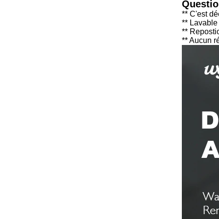
Questio
** C'est d
** Lavable 
** Reposti
** Aucun r