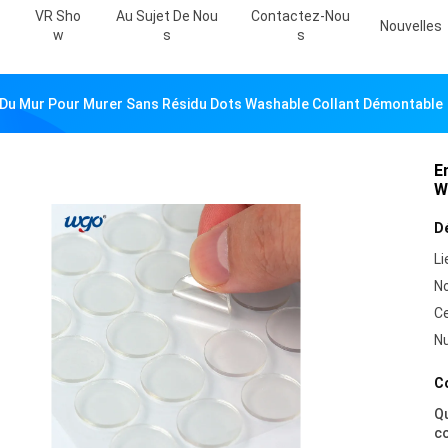
VR Sho
Au Sujet De Nou
Contactez-Nou
Nouvelles
W
S
S
 Du Mur Pour Murer Sans Résidu Dots Washable Collant Démontable
E
W
Dé
Li
N
Ce
N
Co
Qu
c