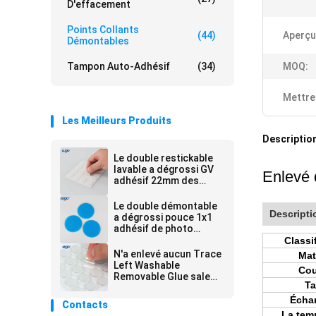
D'effacement
Points Collants
(44)
Aperçu
Démontables
Tampon Auto-Adhésif
(34)
MOQ:
Mettre
Les Meilleurs Produits
Description
Le double restickable
lavable a dégrossi GV
Enlevé 
adhésif 22mm des
protections ROHS
aucun résidu
Le double démontable
Descripti
a dégrossi pouce 1x1
adhésif de photo
collante de points
Classi
aucun Trace Left
N'a enlevé aucun Trace
Mat
Left Washable
Cou
Removable Glue sale
Ta
Dot Self Adhesive
Échan
Contacts
La tem