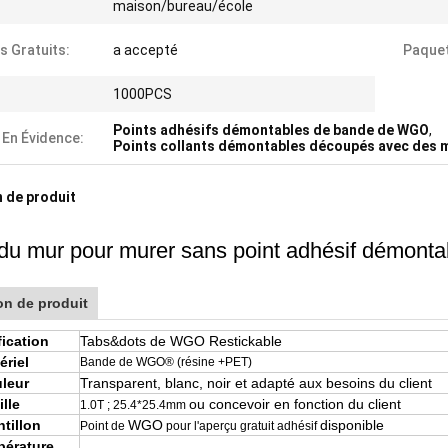
maison/bureau/école
s Gratuits:
a accepté
Paquet
1000PCS
Points adhésifs démontables de bande de WGO
,
 En Évidence:
Points collants démontables découpés avec des 
 de produit
du mur pour murer sans point adhésif démontab
on de produit
fication
Tabs&dots de
WGO
Restickable
ériel
Bande de WGO® (résine +PET)
leur
Transparent, blanc, noir et adapté aux besoins du client
ille
ou concevoir en fonction du client
1.0T ; 25.4*25.4mm
tillon
WGO
disponible
Point de
pour l'aperçu gratuit adhésif
pérature