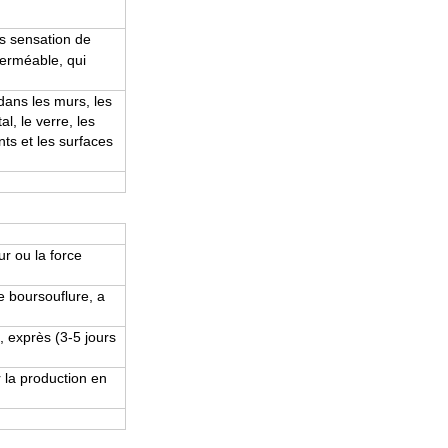
s sensation de
perméable, qui
dans les murs
, les
l, le verre, les
ints et les surfaces
ur ou la force
e boursouflure,
a
, exprès (3-5 jours
 la production en