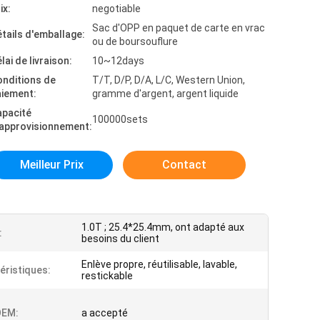
ix:
negotiable
Sac d'OPP en paquet de carte en vrac
tails d'emballage:
ou de boursouflure
lai de livraison:
10~12days
onditions de
T/T, D/P, D/A, L/C, Western Union,
aiement:
gramme d'argent, argent liquide
apacité
100000sets
'approvisionnement:
Meilleur Prix
Contact
1.0T ; 25.4*25.4mm, ont adapté aux
:
besoins du client
Enlève propre, réutilisable, lavable,
éristiques:
restickable
EM:
a accepté