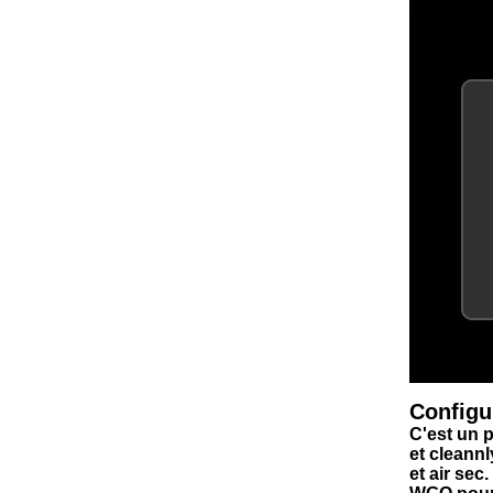
Configu
C'est un 
et cleannl
et air sec.