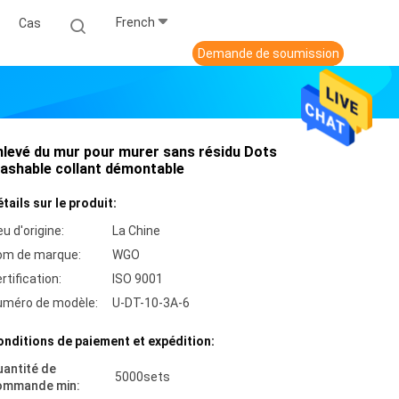
French
Cas
Demande de soumission
nlevé du mur pour murer sans résidu Dots
ashable collant démontable
tails sur le produit:
eu d'origine:
La Chine
om de marque:
WGO
rtification:
ISO 9001
uméro de modèle:
U-DT-10-3A-6
nditions de paiement et expédition:
antité de
5000sets
ommande min: