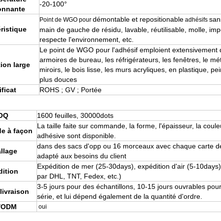
-20-100°
onnante
démontable
et repositionable
san
Point de
WGO
pour
adhésifs
ristique
main de gauche de résidu, lavable, réutilisable, molle, im
respecte l'environnement, etc.
Le point de WGO pour l'adhésif emploient extensivement 
armoires de bureau, les réfrigérateurs, les fenêtres, le méta
ion large
miroirs, le bois lisse, les murs acryliques, en plastique, pe
plus douces
ificat
ROHS ; GV ; Portée
OQ
1600 feuilles, 30000dots
La taille faite sur commande, la forme, l'épaisseur, la coule
 à façon
adhésive sont disponible.
dans des sacs d'opp ou
16
morceaux avec chaque
carte d
llage
adapté aux besoins du client
Expédition de
mer
(25-30days), expédition d'air (5-10days)
ition
par DHL, TNT, Fedex, etc.)
3-5 jours pour des échantillons, 10-15 jours ouvrables pour
livraison
série, et lui dépend également de la quantité d'ordre.
/ODM
oui