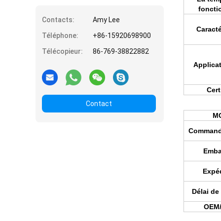
foncti
Contacts:
Amy Lee
Caracté
Téléphone:
+86-15920698900
Télécopieur:
86-769-38822882
Applicat
Cert
Contact
M
Commande
Emba
Expéd
Délai de 
OEM