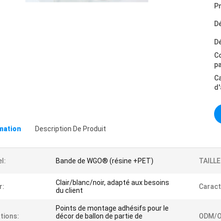
Pr
Dé
Dé
C
p
C
d
omation
Description De Produit
l:
Bande de WGO® (résine +PET)
TAILLE
Clair/blanc/noir, adapté aux besoins
r:
Caract
du client
Points de montage adhésifs pour le
tions:
décor de ballon de partie de
ODM/O