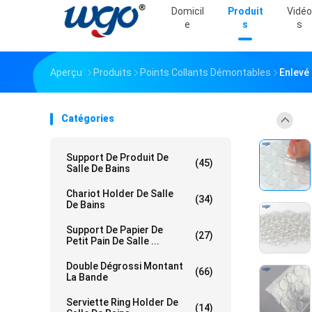
Domicil
Produit
Vidéo
E
S
S
Aperçu
Produits
Points Collants Démontables
Enlevé
Catégories
Support De Produit De
(45)
Salle De Bains
Chariot Holder De Salle
(34)
De Bains
Support De Papier De
(27)
Petit Pain De Salle ...
Double Dégrossi Montant
(66)
La Bande
Serviette Ring Holder De
(14)