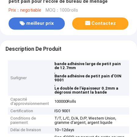
petit pain pour l'école de bureau de ménage
Prix：negotiable
MOQ：1000rolls
meilleur prix
Contactez
Description De Produit
bande adhésive large de petit pain
de 12.7mm
,
Bande adhésive de petit pain d'OIN
Surligner
9001
,
Le double de l'épaisseur 0.2mm a
dégrossi montant la bande
Capacité
100000Rolls
d'approvisionnement
Certification
ISO 9001
Conditions de
T/T, L/C, D/A, D/P, Western Union,
paiement
gramme d'argent, argent liquide
Délai de livraison
10~12days