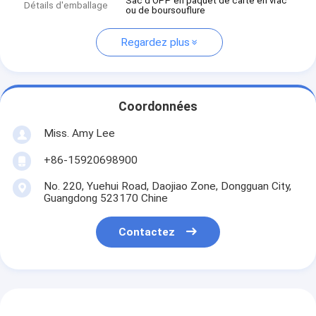
Sac d'OPP en paquet de carte en vrac
Détails d'emballage
ou de boursouflure
Regardez plus
Coordonnées
Miss. Amy Lee
+86-15920698900
No. 220, Yuehui Road, Daojiao Zone, Dongguan City,
Guangdong 523170 Chine
Contactez