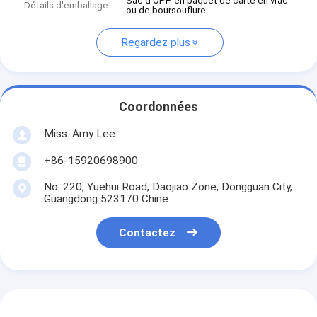
Sac d'OPP en paquet de carte en vrac
Détails d'emballage
ou de boursouflure
Regardez plus
Coordonnées
Miss. Amy Lee
+86-15920698900
No. 220, Yuehui Road, Daojiao Zone, Dongguan City,
Guangdong 523170 Chine
Contactez