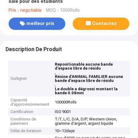
sale pour des étudiants
Prix：negotiable
MOQ：1000Rolls
meilleur prix
Contactez
Description De Produit
Repositionable aucune bande
d'espace libre de résidu
,
Résine d'ANIMAL FAMILIER aucune
Surligner
bande d'espace libre de résidu
,
Le double a dégrossi montant la
bande 0.08mm
Capacité
100000Rolls
d'approvisionnement
Certification
ISO 9001
Conditions de
T/T, L/C, D/A, D/P, Western Union,
paiement
gramme d'argent, argent liquide
Délai de livraison
10~12days