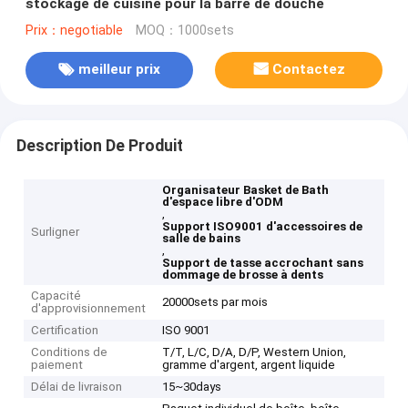
stockage de cuisine pour la barre de douche
Prix：negotiable
MOQ：1000sets
meilleur prix
Contactez
Description De Produit
Organisateur Basket de Bath
d'espace libre d'ODM
,
Support ISO9001 d'accessoires de
Surligner
salle de bains
,
Support de tasse accrochant sans
dommage de brosse à dents
Capacité
20000sets par mois
d'approvisionnement
Certification
ISO 9001
Conditions de
T/T, L/C, D/A, D/P, Western Union,
paiement
gramme d'argent, argent liquide
Délai de livraison
15~30days