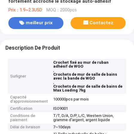
fortement accroche le stockage auto-adhésif
Prix：1.9~2.3USD
MOQ：2000pcs
meilleur prix
Contactez
Description De Produit
Crochet fixé au mur de ruban
adhésif de WGO
,
Crochets de mur de salle de bains
Surligner
avec la bande de WGO
,
Crochets de mur de salle de bains de
Max Loading 7kg
Capacité
100000pcs par mois
d'approvisionnement
Certification
ISO9001
Conditions de
T/T, D/A, D/P, L/C, Western Union,
paiement
gramme d'argent, argent liquide
Délai de livraison
7~10days