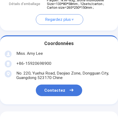
Paquet : N.W=85g ; Boîte individuelle
Détails d'emballage
Size=133*80*58mm ; 12sets/carton ;
Carton size=265*250*150mm ;
Regardez plus
Coordonnées
Miss. Amy Lee
+86-15920698900
No. 220, Yuehui Road, Daojiao Zone, Dongguan City,
Guangdong 523170 Chine
Contactez