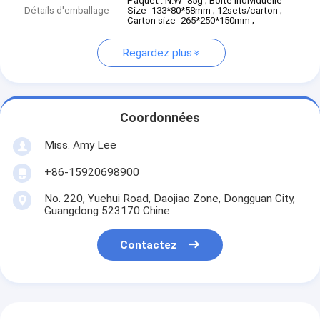
Paquet : N.W=85g ; Boîte individuelle
Détails d'emballage
Size=133*80*58mm ; 12sets/carton ;
Carton size=265*250*150mm ;
Regardez plus
Coordonnées
Miss. Amy Lee
+86-15920698900
No. 220, Yuehui Road, Daojiao Zone, Dongguan City,
Guangdong 523170 Chine
Contactez