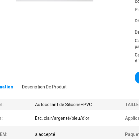
c
Pr
Dé
Dé
C
p
C
d
omation
Description De Produit
l:
Autocollant de Silicone+PVC
TAILLE
r:
Etc. clair/argenté/bleu/d'or
Applic
EM:
a accepté
Paquet