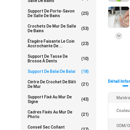
Salle De Bains
Support De Porte-Savon
(25)
De Salle De Bains
Crochets De Mur De Salle
(53)
De Bains
Étagère Faisante Le Coin
(23)
Accrochante De ...
Support De Tasse De
(10)
Brosse À Dents
Support De Balai De Balai
(18)
Détail Inf
Cintre De Crochet De Bâti
(21)
De Mur
Support Fixé Au Mur De
Matérie
(43)
Signe
Couleu
Cadres Fixés Au Mur De
(21)
Photo
ODM/O
Conseil Sec Collant
(27)