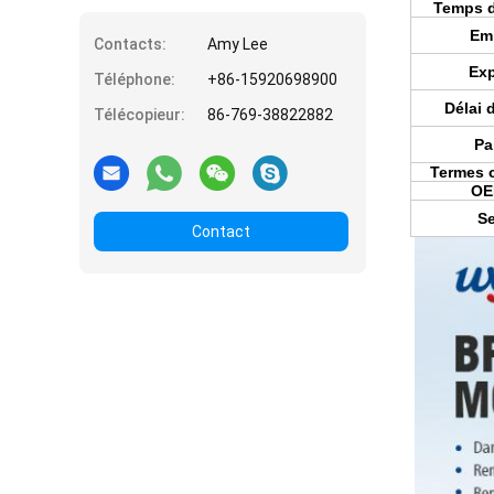
Temps d
Em
Contacts:
Amy Lee
Exp
Téléphone:
+86-15920698900
Délai 
Télécopieur:
86-769-38822882
Pa
Termes 
OE
Se
Contact