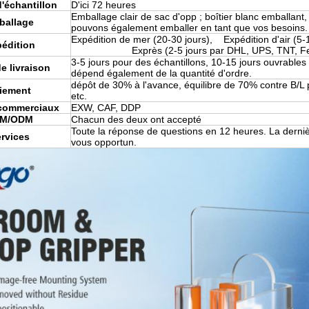
'échantillon
D'ici 72 heures
Emballage clair de sac d'opp ; boîtier blanc emballan
ballage
pouvons également emballer en tant que vos besoins.
Expédition de mer (20-30 jours), Expéd
édition
Exprès (2-5 jours par DHL, UPS, TNT, Fede
3-5 jours pour des échantillons, 10-15 jours ouvrables 
de livraison
dépend également de la quantité d'ordre.
dépôt de 30% à l'avance, équilibre de 70% contre B/L 
iement
etc.
commerciaux
EXW, CAF, DDP
M/ODM
Chacun des deux ont accepté
Toute la réponse de questions en 12 heures. La derniè
rvices
vous opportun.