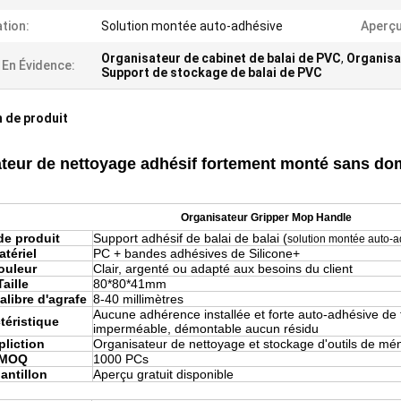
ation:
Solution montée auto-adhésive
Aperçu
Organisateur de cabinet de balai de PVC
,
Organisat
 En Évidence:
Support de stockage de balai de PVC
 de produit
teur de nettoyage adhésif fortement monté sans do
Organisateur Gripper Mop Handle
e produit
Support adhésif de balai de balai (
solution montée auto-a
atériel
PC + bandes adhésives de Silicone+
ouleur
Clair, argenté ou adapté aux besoins du client
Taille
80*80*41mm
calibre d'agrafe
8-40 millimètres
Aucune adhérence installée et forte auto-adhésive de f
téristique
imperméable, démontable aucun résidu
liction
Organisateur de nettoyage et stockage d'outils de m
MOQ
1000 PCs
antillon
Aperçu gratuit disponible