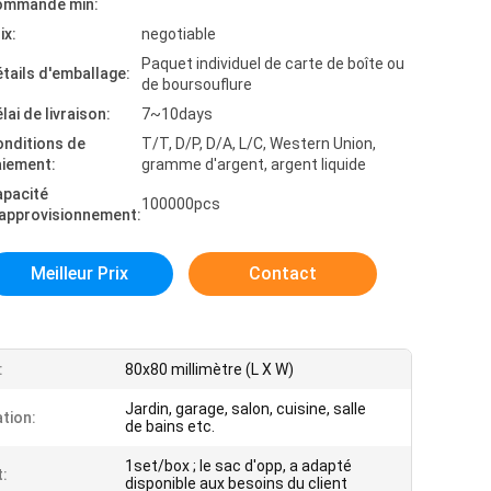
ommande min:
ix:
negotiable
Paquet individuel de carte de boîte ou
tails d'emballage:
de boursouflure
lai de livraison:
7~10days
onditions de
T/T, D/P, D/A, L/C, Western Union,
aiement:
gramme d'argent, argent liquide
apacité
100000pcs
'approvisionnement:
Meilleur Prix
Contact
:
80x80 millimètre (L X W)
Jardin, garage, salon, cuisine, salle
ation:
de bains etc.
1set/box ; le sac d'opp, a adapté
:
disponible aux besoins du client