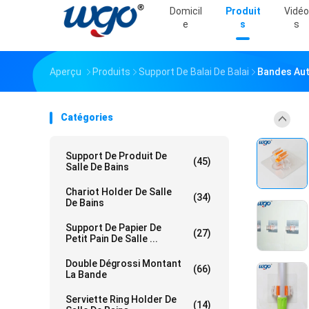
Domicil
Produit
Vidéo
E
S
S
Aperçu
Produits
Support De Balai De Balai
Bandes Aut
Catégories
Support De Produit De
(45)
Salle De Bains
Chariot Holder De Salle
(34)
De Bains
Support De Papier De
(27)
Petit Pain De Salle ...
Double Dégrossi Montant
(66)
La Bande
Serviette Ring Holder De
(14)