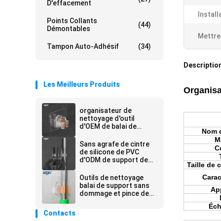
D'effacement
Install
Points Collants
(44)
Démontables
Mettre
Tampon Auto-Adhésif
(34)
Description
Les Meilleurs Produits
Organisa
organisateur de
nettoyage d'outil
d'OEM de balai de
Nom d
80mm de support
M
adhésif démontable de
Sans agrafe de cintre
C
balai
de silicone de PVC
d'ODM de support de
Taille de 
balai de balai de résidu
Carac
Outils de nettoyage
balai de support sans
App
dommage et pince de
balai auto-adhésive
Éch
Contacts