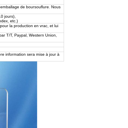
t, emballage de boursouflure. Nous
ition d'air (5-10 jours),
x, etc.)
pour la production en vrac, et lui
par T/T, Paypal, Western Union,
re information sera mise à jour à