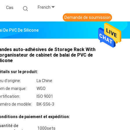
French
Cas
Demande de soumission
i De PVC De Silicone
andes auto-adhésives de Storage Rack With
'organisateur de cabinet de balai de PVC de
ilicone
tails sur le produit:
eu d'origine:
La Chine
om de marque:
WGO
rtification:
ISO 9001
uméro de modèle:
BK-SS6-3
nditions de paiement et expédition:
antité de
1000sets