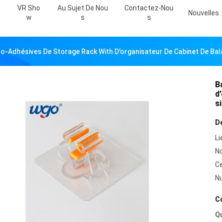
VR Sho
Au Sujet De Nou
Contactez-Nou
Nouvelles
W
S
S
o-Adhésives De Storage Rack With D'organisateur De Cabinet De Bala
B
d
s
Dé
Li
N
Ce
N
Co
Qu