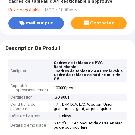
cadres de tableau d'A4 Restickable a approuvé
Prix：negotiable
MOQ：1000sets
meilleur prix
Contactez
Description De Produit
Cadres de tableau de PVC
Restickable
Surligner
,
,
Cadres de tableau d'A4 Restickable
Cadre de tableau de bâti de mur de
GV
Capacité
100000pcs
d'approvisionnement
Certification
ISO 9001
Conditions de
T/T, D/P, D/A, L/C, Western Union,
paiement
gramme d'argent, argent liquide
Délai de livraison
7~10days
Sac d'OPP en paquet de carte en vrac
Détails d'emballage
ou de boursouflure