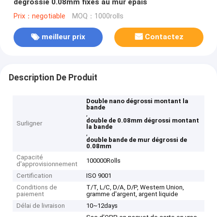
dégrossie 0.08mm fixés au mur épais
Prix：negotiable
MOQ：1000rolls
meilleur prix
Contactez
Description De Produit
Double nano dégrossi montant la
bande
,
double de 0.08mm dégrossi montant
Surligner
la bande
,
double bande de mur dégrossi de
0.08mm
Capacité
100000Rolls
d'approvisionnement
Certification
ISO 9001
Conditions de
T/T, L/C, D/A, D/P, Western Union,
paiement
gramme d'argent, argent liquide
Délai de livraison
10~12days