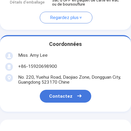
Sac d'OPP en paquet de carte en vrac
Détails d'emballage
ou de boursouflure
Regardez plus
Coordonnées
Miss. Amy Lee
+86-15920698900
No. 220, Yuehui Road, Daojiao Zone, Dongguan City,
Guangdong 523170 Chine
Contactez